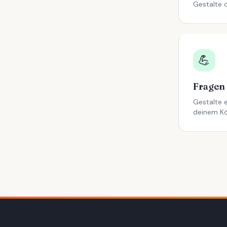
Gestalte d
💪
Gestalte 
deinem K