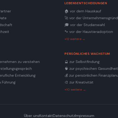
LEBENSENTSCHEIDUNGEN
Partner
🏠
vor dem Hauskauf
Date
🚀
vor der Unternehmensgrün
dschaft
🎓
vor der Studienwahl
chzeit
🐾
vor der Haustieradoption
+12 weitere →
PERSÖNLICHES WACHSTUM
ernehmen zu verstehen
🔮
zur Selbstfindung
rstellungsgespräch
🧠
zur psychischen Gesundhei
erufliche Entwicklung
💰
zur persönlichen Finanzplan
 Führung
🎨
zur Kreativität
+10 weitere →
Über uns
Kontakt
Datenschutz
Impressum