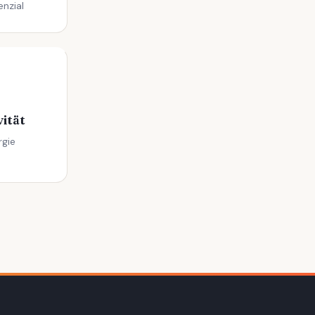
enzial
ität
rgie