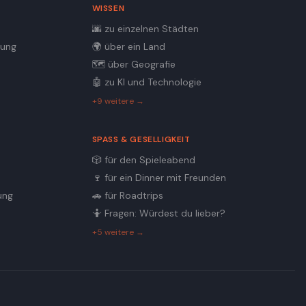
WISSEN
🌆
zu einzelnen Städten
dung
🌍
über ein Land
🗺️
über Geografie
🤖
zu KI und Technologie
+9 weitere →
SPASS & GESELLIGKEIT
🎲
für den Spieleabend
t
🍷
für ein Dinner mit Freunden
ung
🚗
für Roadtrips
🤷
Fragen: Würdest du lieber?
+5 weitere →