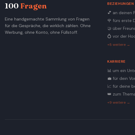
BEZIEHUNGEN
100
Fragen
💕
an deinen 
Eine handgemachte Sammlung von Fragen
🌹
fürs erste 
für die Gespräche, die wirklich zählen. Ohne
🤝
über Freun
Werbung, ohne Konto, ohne Füllstoff.
💍
vor der Ho
+8 weitere →
KARRIERE
📊
um ein Unt
💼
für dein Vo
📈
für deine b
👑
zum Thema
+9 weitere →